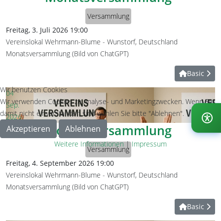
Versammlung
Freitag, 3. Juli 2026
19:00
Vereinslokal Wehrmann-Blume
-
Wunstorf, Deutschland
Monatsversammlung (Bild von ChatGPT)
Basic
Wir benutzen Cookies
04
Wir verwenden Cookies zu Analyse- und Marketingzwecken. Wenn Sie
Sep.
damit nicht einverstanden sind wählen Sie bitte "Ablehnen".
2026
Monatsversammlung
Akzeptieren
Ablehnen
Weitere Informationen
|
Impressum
Versammlung
Freitag, 4. September 2026
19:00
Vereinslokal Wehrmann-Blume
-
Wunstorf, Deutschland
Monatsversammlung (Bild von ChatGPT)
Basic