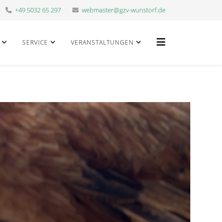
+49 5032 65 297
webmaster@gzv-wunstorf.de
SERVICE
VERANSTALTUNGEN