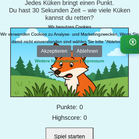
Jedes Küken bringt einen Punkt.
Du hast 30 Sekunden Zeit – wie viele Küken
kannst du retten?
Wir benutzen Cookies
Wir benutzen Cookies
Wir verwenden Cookies zu Analyse- und Marketingzwecken. Wenn Sie
Wir verwenden Cookies zu Analyse- und Marketingzwecken. Wenn Sie
damit nicht einverstanden sind wählen Sie bitte "Ablehnen".
damit nicht einverstanden sind wählen Sie bitte "Ablehnen".
Akzeptieren
Akzeptieren
Ablehnen
Ablehnen
Weitere Informationen
Weitere Informationen
|
|
Impressum
Impressum
Punkte: 0
Highscore: 0
Spiel starten