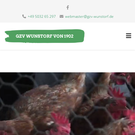
+49 5032 65 297
webmaster@gzv-wunstorf.de