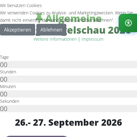
Wir benutzen Cookies
Wir verwenden Cookies zu Analyse- und Marketingzwecken. Wenn Sie
Allgemeine
damit nicht einverstanden sind wählen Sie bitte "Ablehnen".
Rassegeflügelschau 2026
Akzeptieren
Ablehnen
Weitere Informationen
|
Impressum
Tage
00
Stunden
00
Minuten
00
Sekunden
00
26.- 27. September 2026