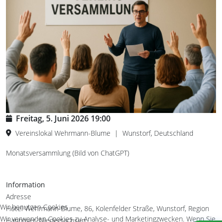
Freitag, 5. Juni 2026
19:00
Vereinslokal Wehrmann-Blume
|
Wunstorf, Deutschland
Monatsversammlung (Bild von ChatGPT)
Information
Adresse
Wir benutzen Cookies
Hotel Wehrmann-Blume, 86, Kolenfelder Straße, Wunstorf, Region
Wir verwenden Cookies zu Analyse- und Marketingzwecken. Wenn Sie
Hannover, Niedersachsen